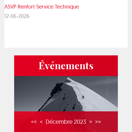
ASVP Renfort Service Technique
12-06-2026
Événements
<<
<
Décembre 2023
>
>>