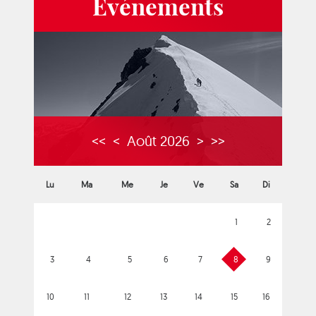
Événements
<<
<
Août 2026
>
>>
Lu
Ma
Me
Je
Ve
Sa
Di
1
2
3
4
5
6
7
8
9
10
11
12
13
14
15
16