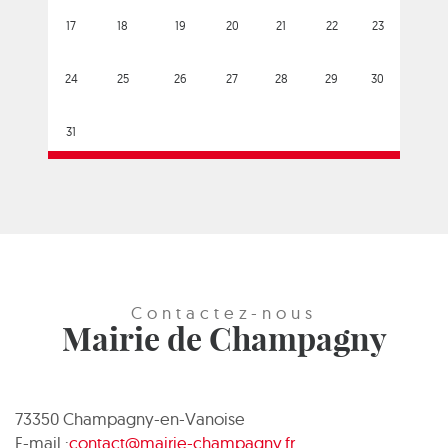
17
18
19
20
21
22
23
24
25
26
27
28
29
30
31
Contactez-nous
Mairie de Champagny
73350 Champagny-en-Vanoise
E-mail :
contact@mairie-champagny.fr