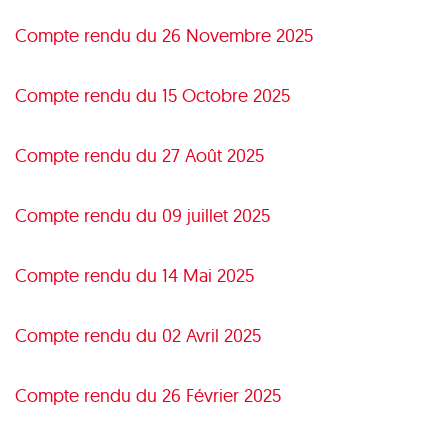
Compte rendu du 26 Novembre 2025
Compte rendu du 15 Octobre 2025
Compte rendu du 27 Août 2025
Compte rendu du 09 juillet 2025
Compte rendu du 14 Mai 2025
Compte rendu du 02 Avril 2025
Compte rendu du 26 Février 2025