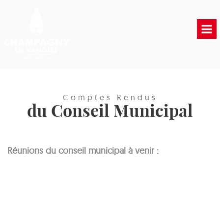
Accueil
Vie municipale
Comptes Rendus
Vie Pratique
du Conseil Municipal
Liens Utiles
Réunions du conseil municipal à venir :