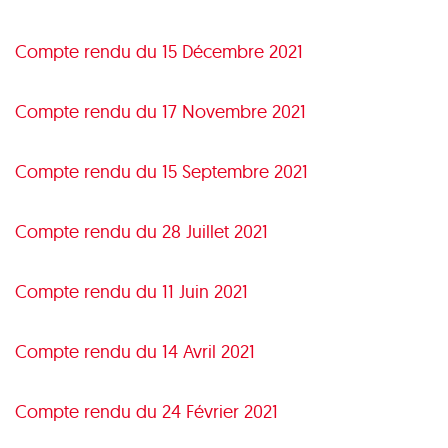
Compte rendu du 15 Décembre 2021
Compte rendu du 17 Novembre 2021
Compte rendu du 15 Septembre 2021
Compte rendu du 28 Juillet 2021
Compte rendu du 11 Juin 2021
Compte rendu du 14 Avril 2021
Compte rendu du 24 Février 2021