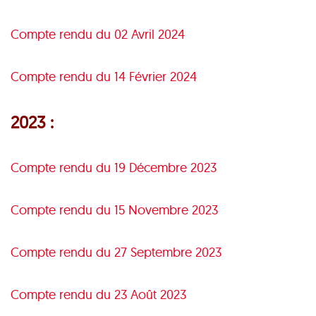
Compte rendu du 02 Avril 2024
Compte rendu du 14 Février 2024
2023 :
Compte rendu du 19 Décembre 2023
Compte rendu du 15 Novembre 2023
Compte rendu du 27 Septembre 2023
Compte rendu du 23 Août 2023