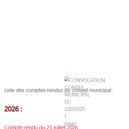
Liste des comptes rendus du conseil municipal :
2026 :
Compte rendu du 23 Juillet 2026