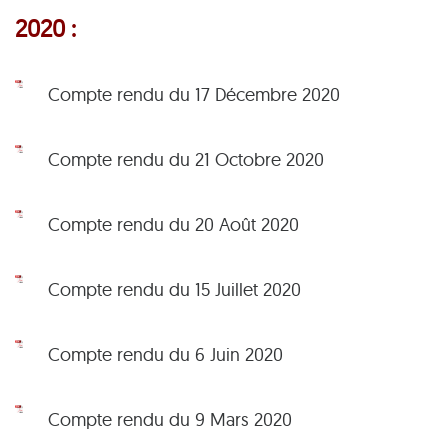
2020 :
Compte rendu du 17 Décembre 2020
Compte rendu du 21 Octobre 2020
Compte rendu du 20 Août 2020
Compte rendu du 15 Juillet 2020
Compte rendu du 6 Juin 2020
Compte rendu du 9 Mars 2020