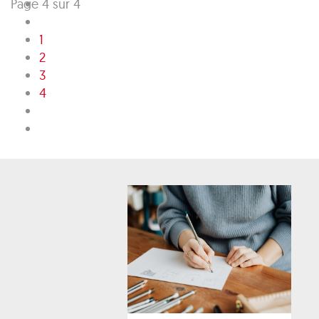
Page 4 sur 4
1
2
3
4