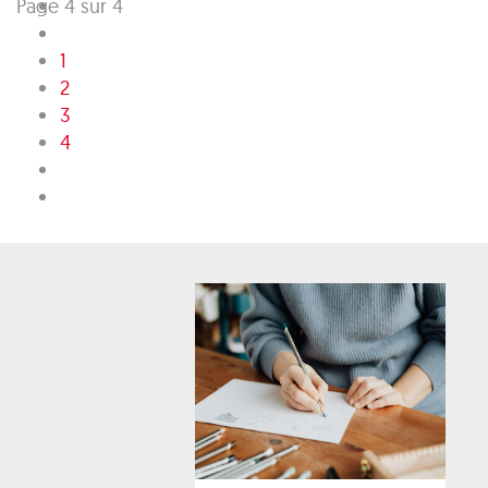
Page 4 sur 4
1
2
3
4