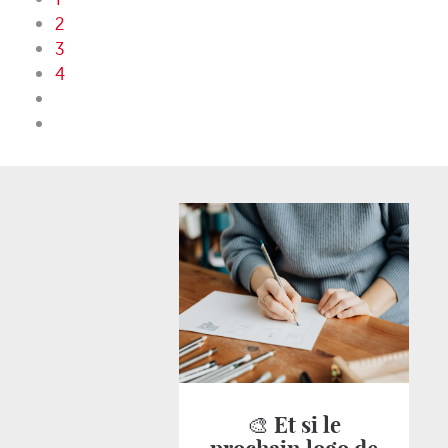
2
3
4
🎨 Et si le