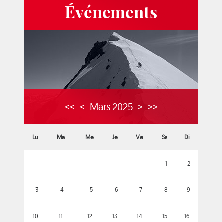
Événements
<<
<
Mars 2025
>
>>
Lu
Ma
Me
Je
Ve
Sa
Di
1
2
3
4
5
6
7
8
9
10
11
12
13
14
15
16