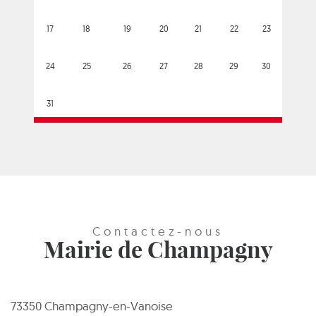
17
18
19
20
21
22
23
24
25
26
27
28
29
30
31
Contactez-nous
Mairie de Champagny
73350 Champagny-en-Vanoise