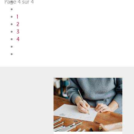
Page 4 sur 4
1
2
3
4