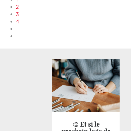
2
3
4
🎨 Et si le