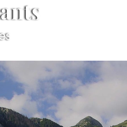
tants
ues