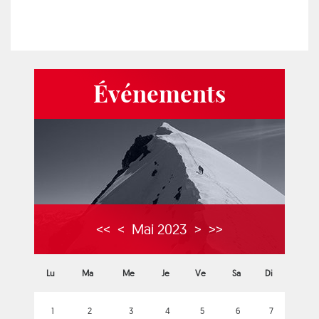
Événements
<<
<
Mai 2023
>
>>
Lu
Ma
Me
Je
Ve
Sa
Di
1
2
3
4
5
6
7