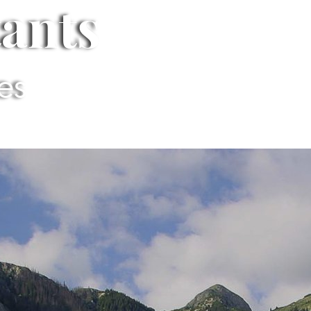
tants
ues