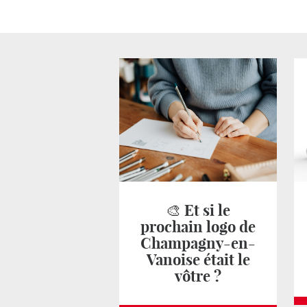
🎨 Et si le
prochain logo de
Champagny-en-
Vanoise était le
vôtre ?