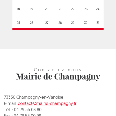
18
19
20
21
22
23
24
25
26
27
28
29
30
31
Contactez-nous
Mairie de Champagny
73350 Champagny-en-Vanoise
E-mail :
contact@mairie-champagny.fr
Tél. : 04 79 55 03 80
Fax : 04 79 55 00 99