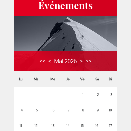
Événements
<<
<
Mai 2026
>
>>
Lu
Ma
Me
Je
Ve
Sa
Di
1
2
3
4
5
6
7
8
9
10
11
12
13
14
15
16
17