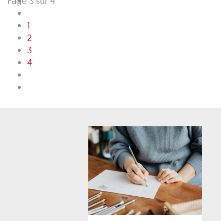
Page 3 sur 4
1
2
3
4