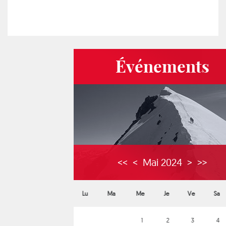
Événements
<<
<
Mai 2024
>
>>
Lu
Ma
Me
Je
Ve
Sa
Di
1
2
3
4
5