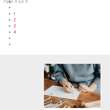
Page 4 sur 4
1
2
3
4