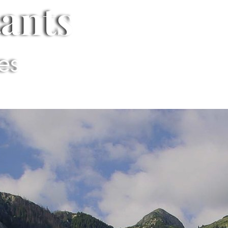
tants
ues