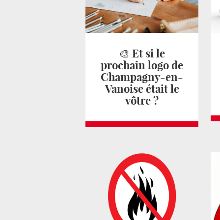
🎨 Et si le
prochain logo de
Champagny-en-
Vanoise était le
vôtre ?