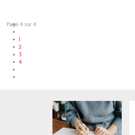
Page 4 sur 4
1
2
3
4