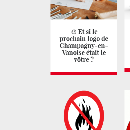
🎨 Et si le
prochain logo de
Champagny-en-
Vanoise était le
vôtre ?