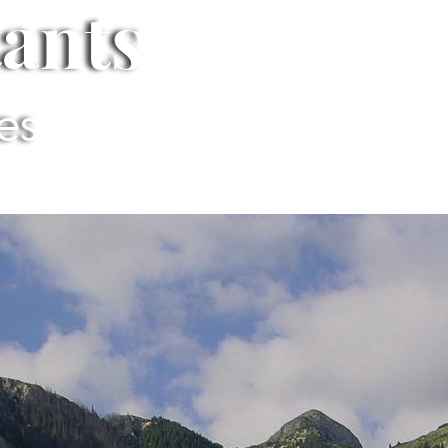
tants
ues