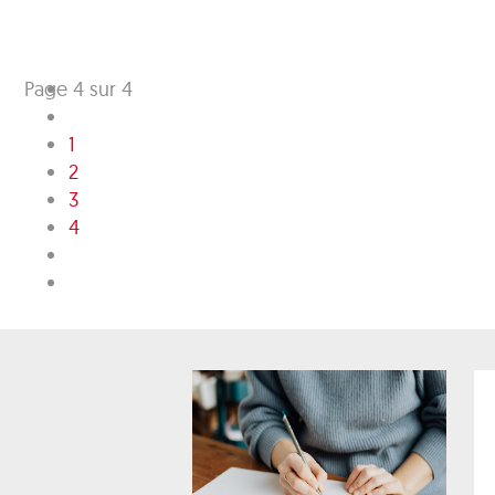
Page 4 sur 4
1
2
3
4