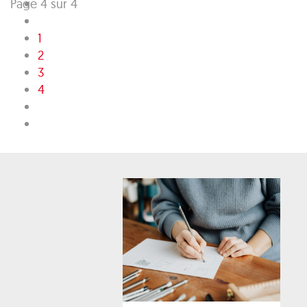
Page 4 sur 4
1
2
3
4