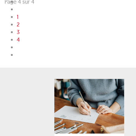
Page 4 sur 4
1
2
3
4