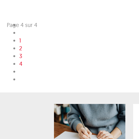
Page 4 sur 4
1
2
3
4