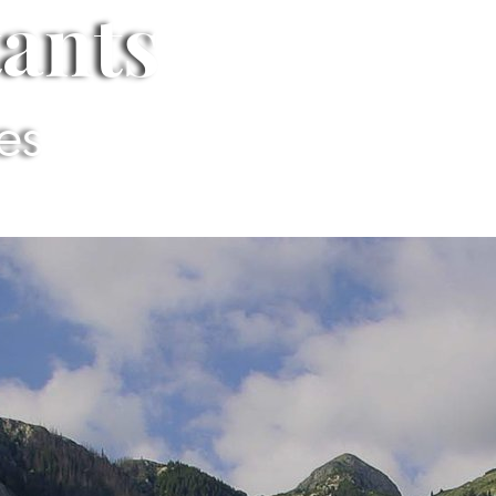
tants
ues