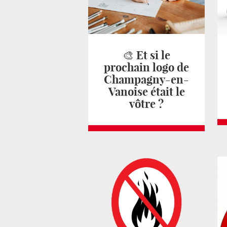
🎨 Et si le
prochain logo de
Champagny-en-
Vanoise était le
vôtre ?