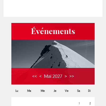
Événements
<<
<
Mai 2027
>
>>
Lu
Ma
Me
Je
Ve
Sa
Di
1
2