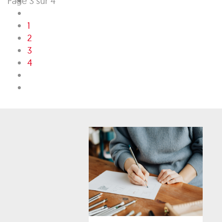
Page 3 sur 4
1
2
3
4