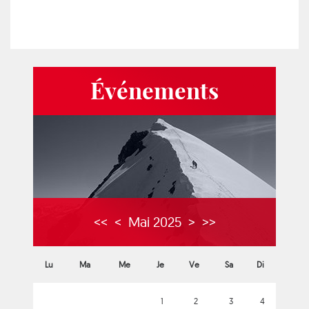
Événements
<<
<
Mai 2025
>
>>
Lu
Ma
Me
Je
Ve
Sa
Di
1
2
3
4