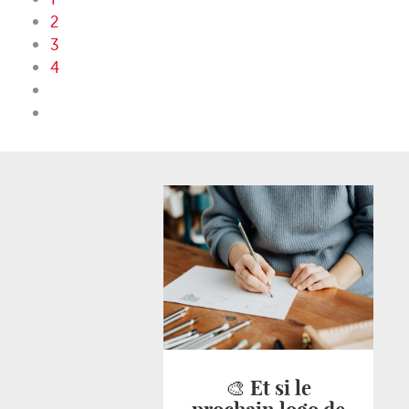
2
3
4
🎨 Et si le