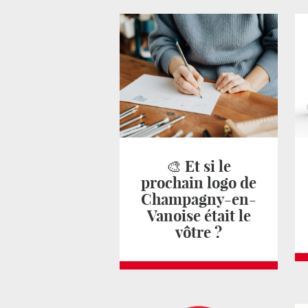
🎨 Et si le
prochain logo de
Champagny-en-
Vanoise était le
vôtre ?