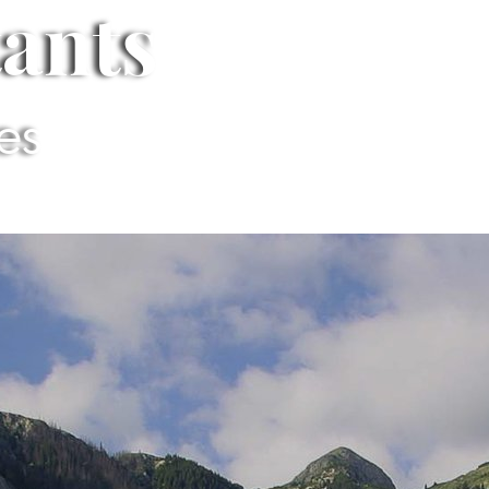
tants
ues