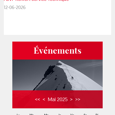
12-06-2026
Événements
<<
<
Mai 2025
>
>>