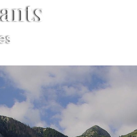
tants
ues