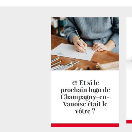
🎨 Et si le
prochain logo de
Champagny-en-
Vanoise était le
vôtre ?