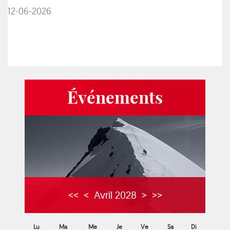
12-06-2026
Événements
<<
<
Avril 2028
>
>>
Lu
Ma
Me
Je
Ve
Sa
Di